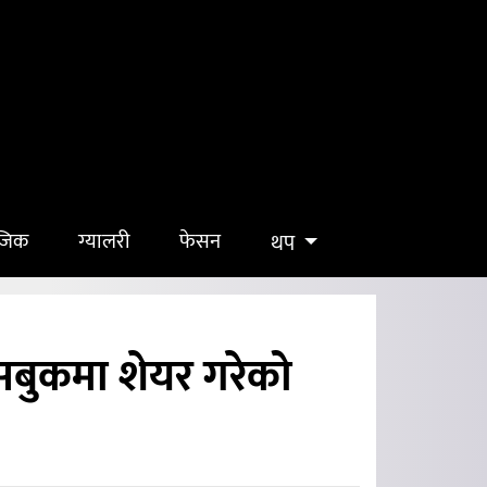
ुजिक
ग्यालरी
फेसन
थप
सबुकमा शेयर गरेको