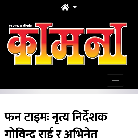
फन टाइमः नृत्य निर्देशक
गोविन्द राई र अभिनेतृ