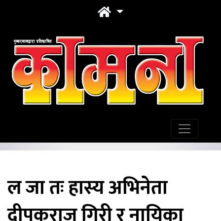
ल जा तः हास्य अभिनेता
दीपकराज गिरी र नायिका