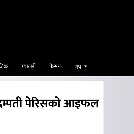
ुजिक
ग्यालरी
फेसन
थप
ा दम्पती पेरिसको आइफल