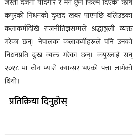
जस्ता दर्जनौं यादगार र मन छुने फिल्म दिएका ऋषि
कपुरको निधनको दुःखद खबर पाएपछि बलिउडका
कलाकर्मीदेखि राजनीतिज्ञसम्मले श्रद्धाञ्जली व्यक्त
गरेका छन्। नेपालका कलाकर्मीहरूले पनि उनको
निधनप्रति दुःख व्यक्त गरेका छन्। कपुरलाई सन्
२०१८ मा बोन म्यारो क्यान्सर भएको पत्ता लागेको
थियो।
प्रतिक्रिया दिनुहोस्