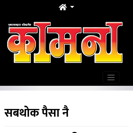
सबथोक पैसा नै