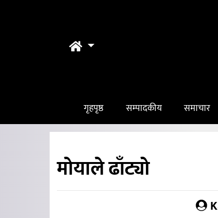
गृहपृष्ठ
सम्पादकीय
समाचार
मोयाले ढाँट्यो
K