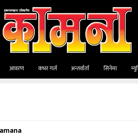
आवरण
कभर गर्ल
अन्तर्वार्ता
सिनेमा
म्य
amana