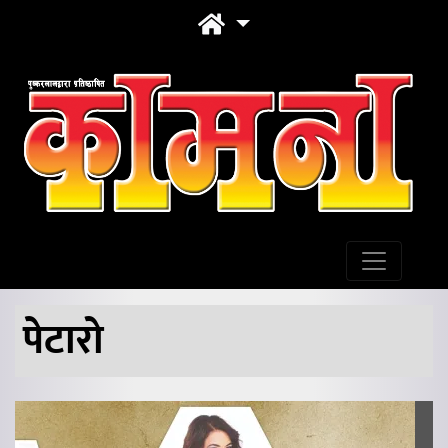
पेटारो