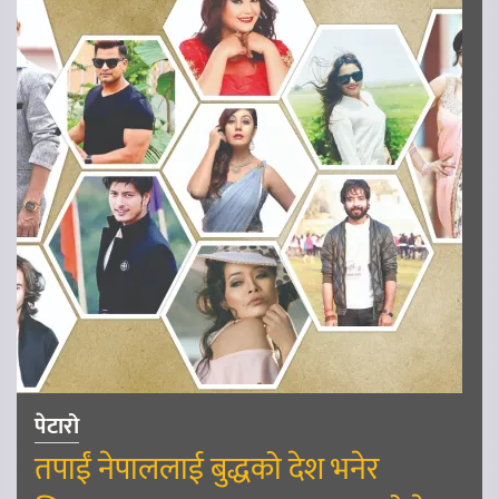
पेटारो
तपाईं नेपाललाई बुद्धको देश भनेर