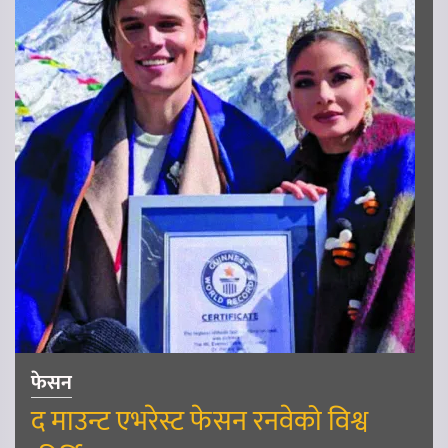
फेसन
द माउन्ट एभरेस्ट फेसन रनवेको विश्व