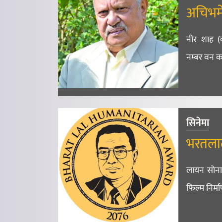
अचिभमे
नीर शाह (क
नम्बर वन क
सिनेमा
भरतलाल 
लायन सोनाम
फिल्म निर्मा