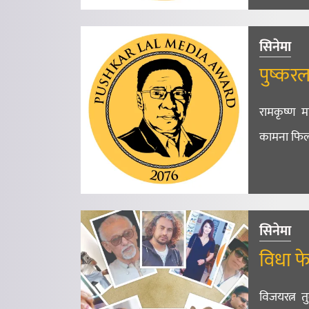
सिनेमा
पुष्कर
रामकृष्ण म
कामना फिल्
सिनेमा
विधा फेर
विजयरत्न 