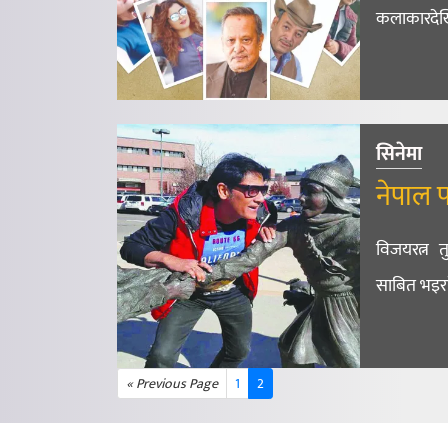
कलाकारदेख
सिनेमा
नेपाल फ
विजयरत्न 
साबित भइरह
« Previous Page
1
2