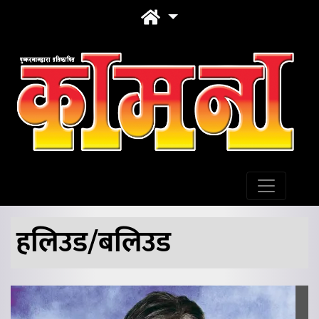
हलिउड/बलिउड