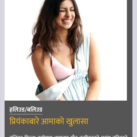
हलिउड/बलिउड
प्रियंकाबारे आमाको खुलासा