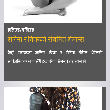
हलिउड/बलिउड
सेलेना र विवरको संयमित रोमान्स
केही समययता जस्टिन विवर र सेलेना गोमेज धेरैजसो
सार्वजनिकस्थलमा सँगै देखापरेका छैनन् । तर, त्यसको