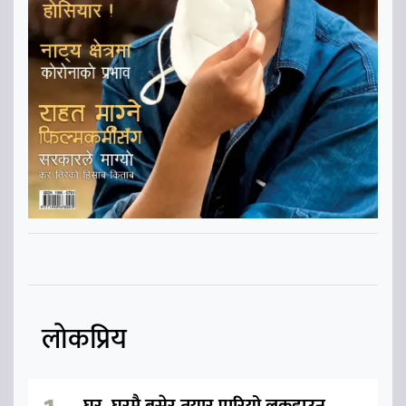
लोकप्रिय
घर–घरमै बसेर तयार पारियो लकडाउन