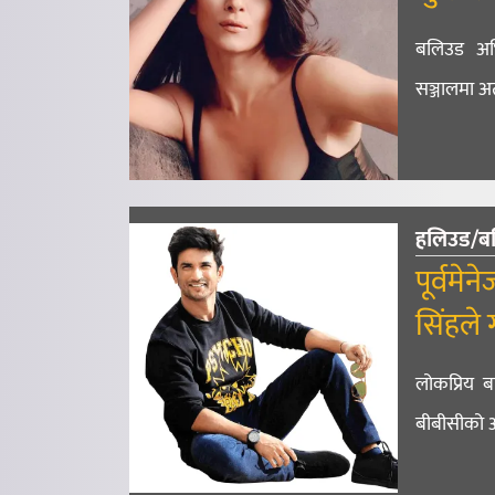
बलिउड अभि
सञ्जालमा अत
हलिउड/ब
पूर्वमे
सिंहले 
लोकप्रिय ब
बीबीसीको अ