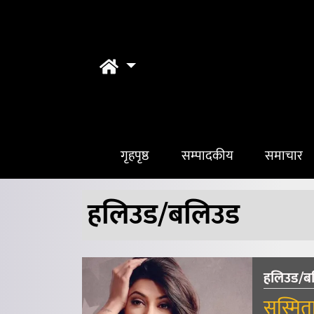
गृहपृष्ठ
सम्पादकीय
समाचार
हलिउड/बलिउड
हलिउड/ब
सुस्मिता