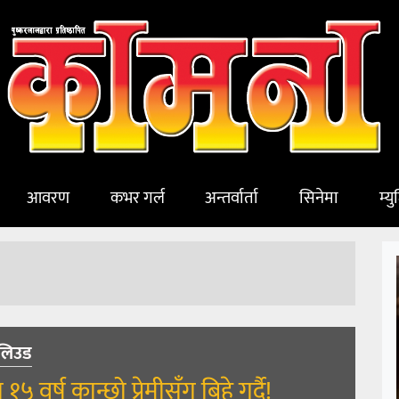
आवरण
कभर गर्ल
अन्तर्वार्ता
सिनेमा
म्य
लिउड
 १५ वर्ष कान्छो प्रेमीसँग बिहे गर्दै!