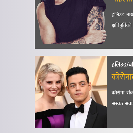
हलिउड गाय
क्षतिपूर्तिक
हलिउड/ब
कोरोनाल
कोरोना संक्
अस्कर अवार्