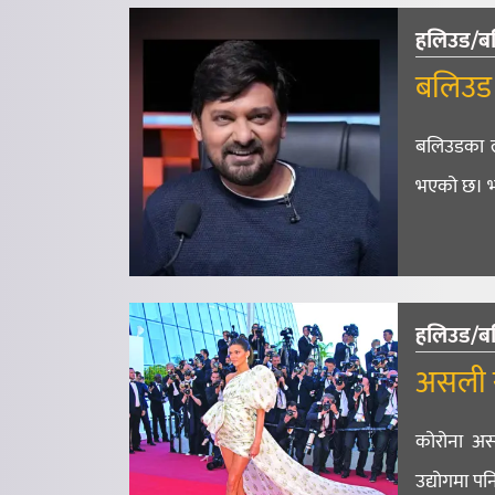
हलिउड/ब
बलिउड
बलिउडका ल
भएको छ। भा
हलिउड/ब
असली र
कोरोना अस
उद्योगमा पन