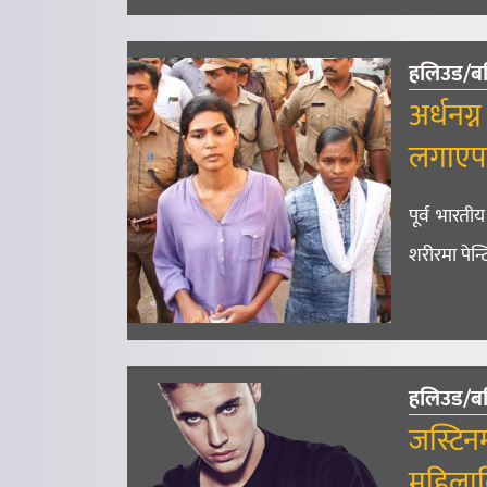
हलिउड/ब
अर्धनग्
लगाएप
पूर्व भारती
शरीरमा पेन
हलिउड/ब
जस्टिन
महिलाविर