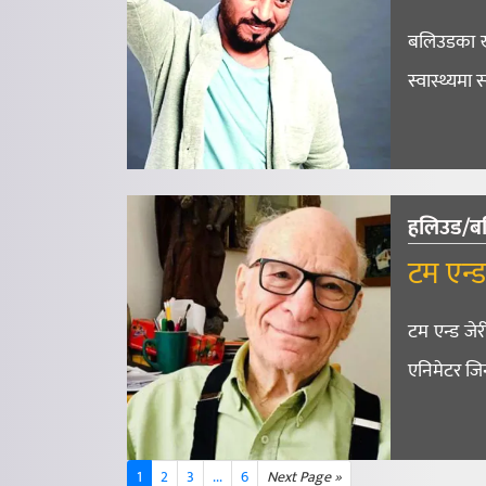
बलिउडका ख्
स्वास्थ्यम
हलिउड/ब
टम एन्
टम एन्ड जेर
एनिमेटर ज
1
2
3
...
6
Next Page »