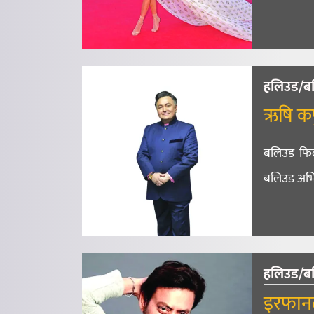
हलिउड/ब
ऋषि क
बलिउड फिल्
बलिउड अभि
हलिउड/ब
इरफान