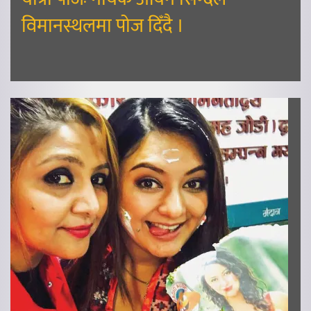
विमानस्थलमा पोज दिँदै ।