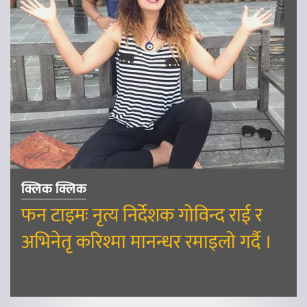
क्लिक क्लिक
फन टाइमः नृत्य निर्देशक गोविन्द राई र
अभिनेतृ करिश्मा मानन्धर रमाइलो गर्दै ।