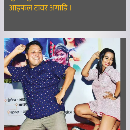
आइफल टावर अगाडि ।